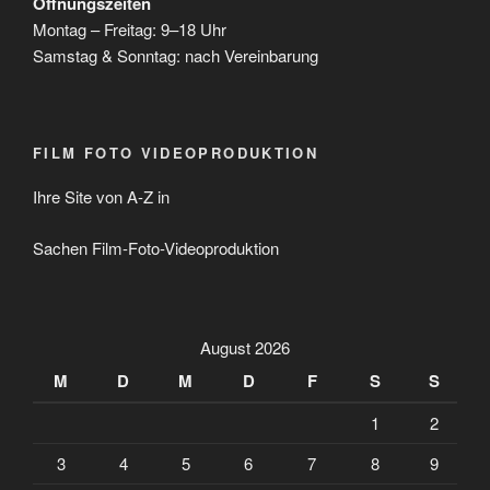
Öffnungszeiten
Montag – Freitag: 9–18 Uhr
Samstag & Sonntag: nach Vereinbarung
FILM FOTO VIDEOPRODUKTION
Ihre Site von A-Z in
Sachen Film-Foto-Videoproduktion
August 2026
M
D
M
D
F
S
S
1
2
3
4
5
6
7
8
9