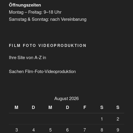
Öffnungszeiten
Montag – Freitag: 9–18 Uhr
Samstag & Sonntag: nach Vereinbarung
FILM FOTO VIDEOPRODUKTION
Ihre Site von A-Z in
Sachen Film-Foto-Videoproduktion
August 2026
M
D
M
D
F
S
S
1
2
3
4
5
6
7
8
9