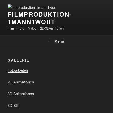
Zum
Inhalt
FILMPRODUKTION-
springen
1MANN1WORT
Film – Foto – Video – 2D/3DAnimation
Menü
GALLERIE
Fotoarbeiten
2D Animationen
3D Animationen
3D Still