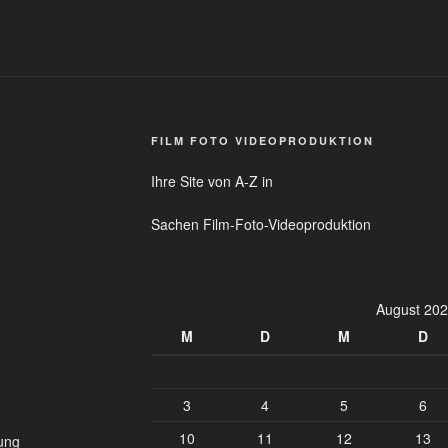
FILM FOTO VIDEOPRODUKTION
Ihre Site von A-Z in
Sachen Film-Foto-Videoproduktion
August 20
M
D
M
D
3
4
5
6
10
11
12
13
ung