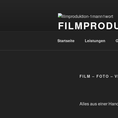
Zum
Inhalt
springen
FILMPROD
Film – Foto – Video – 2D/3DAni
Startseite
Leistungen
G
FILM – FOTO – 
Alles aus einer Han